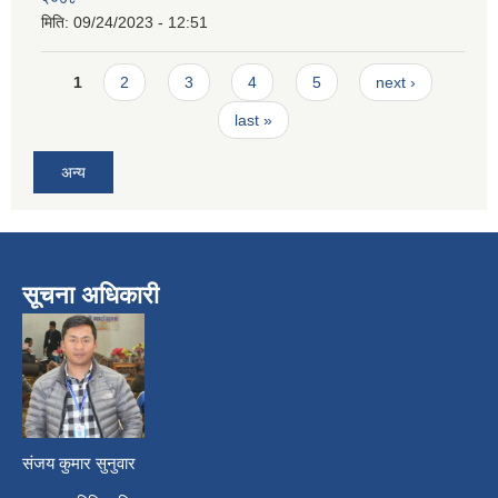
मिति:
09/24/2023 - 12:51
Pages
1
2
3
4
5
next ›
last »
अन्य
सूचना अधिकारी
​
संजय कुमार सुनुवार