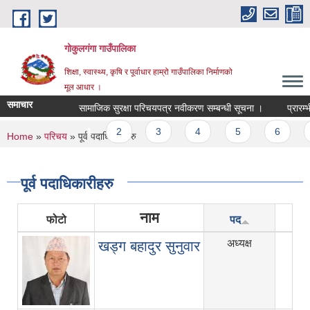
Skip to main content
गोकुलगंगा गाउँपालिका
शिक्षा, स्वास्थ्य, कृषि र पूर्वाधार हाम्रो गाउँपालिका निर्माणको
मूल आधार ।
समाचार
सामाजिक सुरक्षा परिचयपत्र नवीकरण सम्बन्धी सूचना ।
प्रारम्भ
Pages
1
2
3
4
5
6
You are here
Home
»
परिचय
» पूर्व पदाधिकारीहरु
पूर्व पदाधिकारीहरु
नाम
फोटो
पद
अध्यक्ष
ch
खड्ग बहादुर सुनुवार