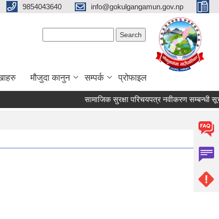
9854043640
info@gokulgangamun.gov.np
Search form
Search
खाहरु
मौजुदा कानुन
सम्पर्क
प्रोफाइल
सामाजिक सुरक्षा परिचयपत्र नवीकरण सम्बन्धी सूचना
Pages