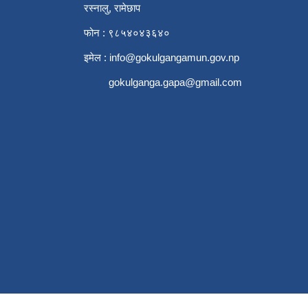
रस्नालु, रामेछाप
फोन : ९८५४०४३६४०
इमेल :
info@gokulgangamun.gov.np
gokulganga.gapa@gmail.com