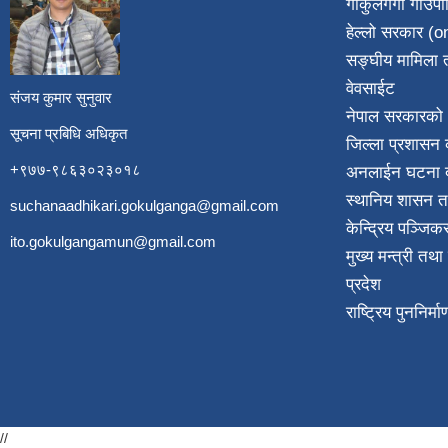
गोकुलगंगा गाउँप
​
हेल्लो सरकार (on
सङ्घीय मामिला त
वेवसाईट
संजय कुमार सुनुवार
नेपाल सरकारको 
सूचना प्रबिधि अधिकृत
जिल्ला प्रशासन क
+९७७-९८६३०२३०१८
अनलाईन घटना दर
स्थानिय शासन त
suchanaadhikari.gokulganga@gmail.com
केन्द्रिय पञ्जि
ito.gokulgangamun@gmail.com
मुख्य मन्त्री तथ
प्रदेश
राष्ट्रिय पुननिर्
//