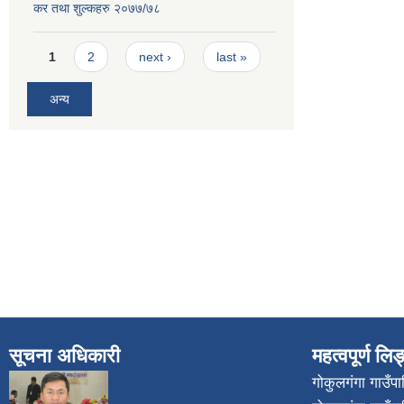
कर तथा शुल्कहरु २०७७/७८
Pages
1
2
next ›
last »
अन्य
सूचना अधिकारी
महत्वपूर्ण लि
गोकुलगंगा गाउँ