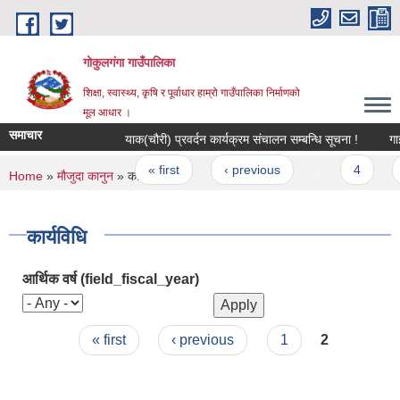
Skip to main content
गोकुलगंगा गाउँपालिका
शिक्षा, स्वास्थ्य, कृषि र पूर्वाधार हाम्रो गाउँपालिका निर्माणको
मूल आधार ।
समाचार
याक(चौरी) प्रवर्दन कार्यक्रम संचालन सम्बन्धि सूचना !
गाई 
Pages
« first
‹ previous
…
4
You are here
Home
»
मौजुदा कानुन
» कार्यविधि
कार्यविधि
आर्थिक वर्ष (field_fiscal_year)
Pages
« first
‹ previous
1
2