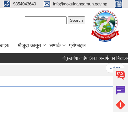
9854043640
info@gokulgangamun.gov.np
Search form
Search
खाहरु
मौजुदा कानुन
सम्पर्क
प्रोफाइल
गोकुलगंगा गाउँपालिका अन्तर्गतका बिद्यालयह
Pages
« first