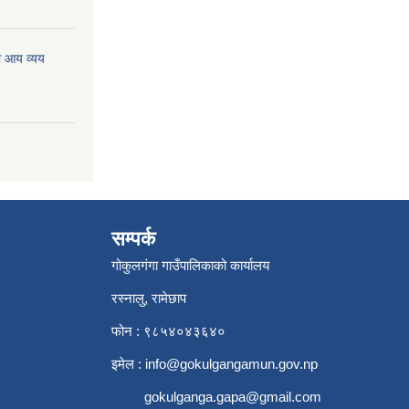
ो आय व्यय
सम्पर्क
गोकुलगंगा गाउँपालिकाको कार्यालय
रस्नालु, रामेछाप
फोन : ९८५४०४३६४०
इमेल :
info@gokulgangamun.gov.np
gokulganga.gapa@gmail.com