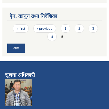
ऐन, कानुन तथा निर्देशिका
Pages
« first
‹ previous
1
2
3
4
5
अन्य
सूचना अधिकारी
​