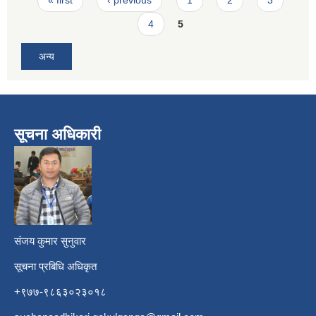
4
5
अन्य
सूचना अधिकारी
​
संजय कुमार सुनुवार
सूचना प्रबिधि अधिकृत
+९७७-९८६३०२३०१८