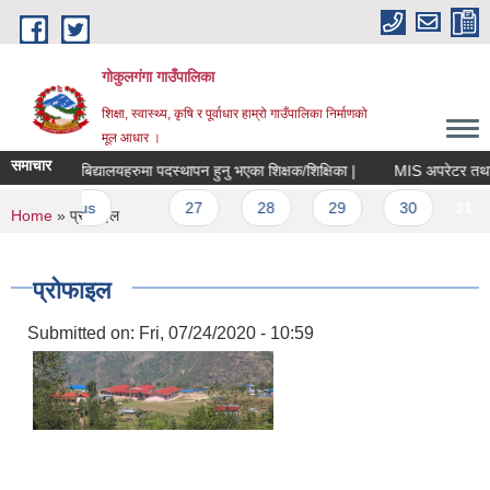
Skip to main content
गोकुलगंगा गाउँपालिका
शिक्षा, स्वास्थ्य, कृषि र पूर्वाधार हाम्रो गाउँपालिका निर्माणको
मूल आधार ।
समाचार
ा अन्तर्गतका बिद्यालयहरुमा पदस्थापन हुनु भएका शिक्षक/शिक्षिका |
MIS अपरेटर तथा फि
‹ previous
…
27
28
29
30
31
You are here
Home
» प्रोफाइल
प्रोफाइल
Submitted on:
Fri, 07/24/2020 - 10:59