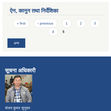
ऐन, कानुन तथा निर्देशिका
Pages
« first
‹ previous
1
2
3
4
5
अन्य
सूचना अधिकारी
​
संजय कुमार सुनुवार