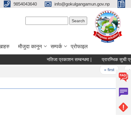
9854043640
info@gokulgangamun.gov.np
Search form
Search
खाहरु
मौजुदा कानुन
सम्पर्क
प्रोफाइल
नतिजा प्रकाशन सम्बन्धमा |
प्रारम्भिक सुची प्रक
Pages
« first
‹ p