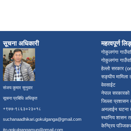
सूचना अधिकारी
महत्वपूर्ण लि
गोकुलगंगा गाउँ
गोकुलगंगा गाउँप
​
हेल्लो सरकार (on
सङ्घीय मामिला त
वेवसाईट
संजय कुमार सुनुवार
नेपाल सरकारको 
सूचना प्रबिधि अधिकृत
जिल्ला प्रशासन क
+९७७-९८६३०२३०१८
अनलाईन घटना दर
स्थानिय शासन त
suchanaadhikari.gokulganga@gmail.com
केन्द्रिय पञ्जि
ito.gokulgangamun@gmail.com