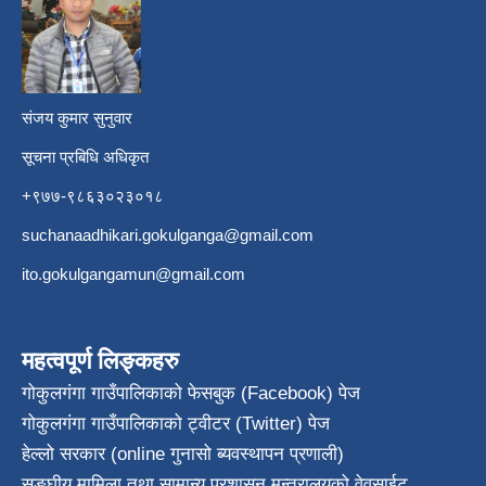
​
संजय कुमार सुनुवार
सूचना प्रबिधि अधिकृत
+९७७-९८६३०२३०१८
suchanaadhikari.gokulganga@gmail.com
ito.gokulgangamun@gmail.com
महत्वपूर्ण लिङ्कहरु
गोकुलगंगा गाउँपालिकाको फेसबुक (Facebook) पेज
गोकुलगंगा गाउँपालिकाको ट्वीटर (Twitter) पेज
हेल्लो सरकार (online गुनासो ब्यवस्थापन प्रणाली)
सङ्घीय मामिला तथा सामान्य प्रशासन मन्त्रालयको वेवसाईट