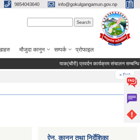
9854043640
info@gokulgangamun.gov.np
Search form
Search
खाहरु
मौजुदा कानुन
सम्पर्क
प्रोफाइल
याक(चौरी) प्रवर्दन कार्यक्रम संचालन सम्बन्धि स
Pages
« first
ऐन, कानुन तथा निर्देशिका