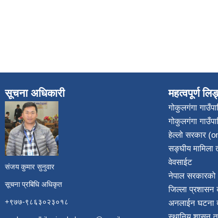
सूचना अधिकारी
महत्वपूर्ण लि
गोकुलगंगा गाउँ
गोकुलगंगा गाउँप
​
हेल्लो सरकार (on
सङ्घीय मामिला त
वेवसाईट
संजय कुमार सुनुवार
नेपाल सरकारको 
सूचना प्रबिधि अधिकृत
जिल्ला प्रशासन क
+९७७-९८६३०२३०१८
अनलाईन घटना दर
स्थानिय शासन त