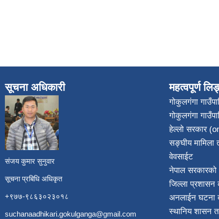
सूचना अधिकारी
महत्वपूर्ण लि
गोकुलगंगा गाउँ
गोकुलगंगा गाउँप
​
हेल्लो सरकार (on
सङ्घीय मामिला त
वेवसाईट
संजय कुमार सुनुवार
नेपाल सरकारको 
सूचना प्रबिधि अधिकृत
जिल्ला प्रशासन क
+९७७-९८६३०२३०१८
अनलाईन घटना दर
स्थानिय शासन त
suchanaadhikari.gokulganga@gmail.com