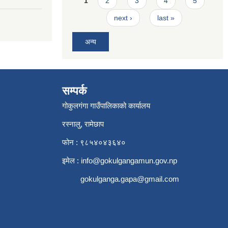
1
2
3
4
5
next ›
last »
अन्य
सम्पर्क
गोकुलगंगा गाउँपालिकाको कार्यालय
रस्नालु, रामेछाप
फोन : ९८५४०४३६४०
इमेल :
info@gokulgangamun.gov.np
gokulganga.gapa@gmail.com