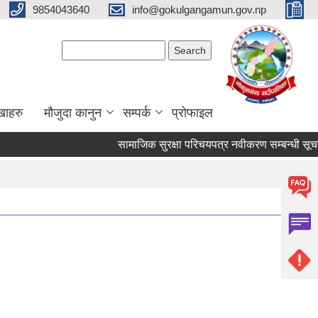
9854043640
info@gokulgangamun.gov.np
Search form
Search
खाहरु
मौजुदा कानुन
सम्पर्क
प्रोफाइल
सामाजिक सुरक्षा परिचयपत्र नवीकरण सम्बन्धी सूचना
Pages