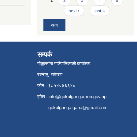
1
2
3
4
5
next ›
last »
अन्य
सम्पर्क
गोकुलगंगा गाउँपालिकाको कार्यालय
रस्नालु, रामेछाप
फोन : ९८५४०४३६४०
इमेल :
info@gokulgangamun.gov.np
gokulganga.gapa@gmail.com