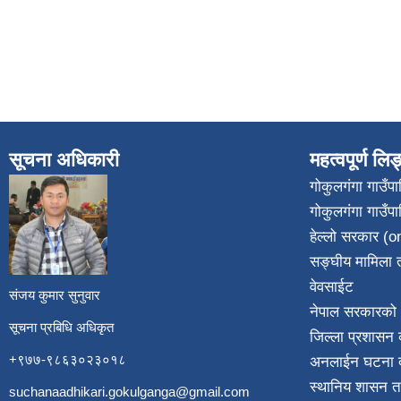
सूचना अधिकारी
महत्वपूर्ण लि
गोकुलगंगा गाउँ
गोकुलगंगा गाउँप
​
हेल्लो सरकार (on
सङ्घीय मामिला त
वेवसाईट
संजय कुमार सुनुवार
नेपाल सरकारको 
सूचना प्रबिधि अधिकृत
जिल्ला प्रशासन क
+९७७-९८६३०२३०१८
अनलाईन घटना दर
स्थानिय शासन त
suchanaadhikari.gokulganga@gmail.com