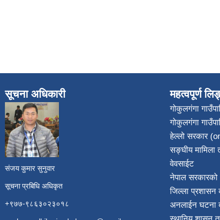
सूचना अधिकारी
महत्वपूर्ण लि
गोकुलगंगा गाउँ
गोकुलगंगा गाउँप
​
हेल्लो सरकार (on
सङ्घीय मामिला त
वेवसाईट
संजय कुमार सुनुवार
नेपाल सरकारको 
सूचना प्रबिधि अधिकृत
जिल्ला प्रशासन क
+९७७-९८६३०२३०१८
अनलाईन घटना दर
स्थानिय शासन त