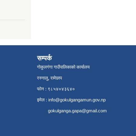
सम्पर्क
गोकुलगंगा गाउँपालिकाको कार्यालय
रस्नालु, रामेछाप
फोन : ९८५४०४३६४०
इमेल :
info@gokulgangamun.gov.np
gokulganga.gapa@gmail.com