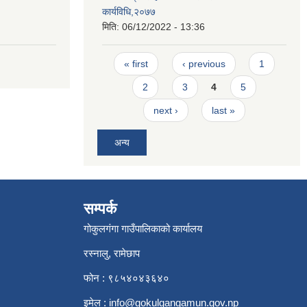
कार्यविधि,२०७७
मिति:
06/12/2022 - 13:36
Pages
« first
‹ previous
1
2
3
4
5
next ›
last »
अन्य
सम्पर्क
गोकुलगंगा गाउँपालिकाको कार्यालय
रस्नालु, रामेछाप
फोन : ९८५४०४३६४०
इमेल :
info@gokulgangamun.gov.np