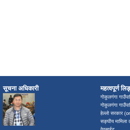
सूचना अधिकारी
महत्वपूर्ण लि
गोकुलगंगा गाउँ
गोकुलगंगा गाउँप
​
हेल्लो सरकार (on
सङ्घीय मामिला त
वेवसाईट