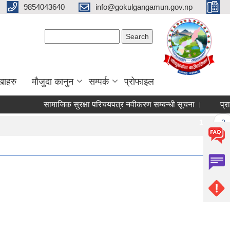
9854043640
info@gokulgangamun.gov.np
Search form
Search
खाहरु
मौजुदा कानुन
सम्पर्क
प्रोफाइल
सामाजिक सुरक्षा परिचयपत्र नवीकरण सम्बन्धी सूचना ।
प्रार
Pages
1
2