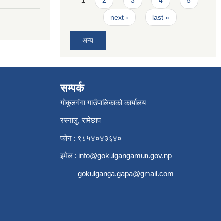
1
2
3
4
5
next ›
last »
अन्य
सम्पर्क
गोकुलगंगा गाउँपालिकाको कार्यालय
रस्नालु, रामेछाप
फोन : ९८५४०४३६४०
इमेल :
info@gokulgangamun.gov.np
gokulganga.gapa@gmail.com