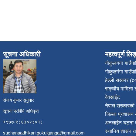
सूचना अधिकारी
महत्वपूर्ण लि
गोकुलगंगा गाउँ
गोकुलगंगा गाउँप
​
हेल्लो सरकार (on
सङ्घीय मामिला त
वेवसाईट
संजय कुमार सुनुवार
नेपाल सरकारको 
सूचना प्रबिधि अधिकृत
जिल्ला प्रशासन क
+९७७-९८६३०२३०१८
अनलाईन घटना दर
स्थानिय शासन त
suchanaadhikari.gokulganga@gmail.com