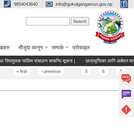
9854043640
info@gokulgangamun.gov.np
Search form
Search
खाहरु
मौजुदा कानुन
सम्पर्क
प्रोफाइल
 सिपमुलक तालिम संचालन सम्बन्धि सूचना |
छात्रवृत्तिका लागि आबेदन माग ग
« first
‹ previous
…
5
6
7