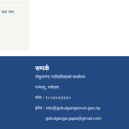
ो आय व्यय
सम्पर्क
गोकुलगंगा गाउँपालिकाको कार्यालय
रस्नालु, रामेछाप
फोन : ९८५४०४३६४०
इमेल :
info@gokulgangamun.gov.np
gokulganga.gapa@gmail.com