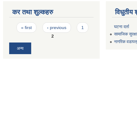
कर तथा शुल्कहरु
विधुतीय 
Pages
घटना दर्ता
« first
‹ previous
1
सामाजिक सुरक्ष
2
नागरिक वडापत
अन्य