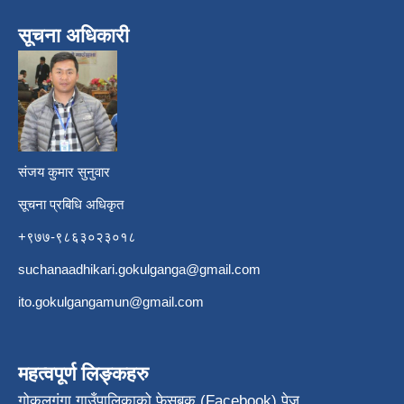
सूचना अधिकारी
​
संजय कुमार सुनुवार
सूचना प्रबिधि अधिकृत
+९७७-९८६३०२३०१८
suchanaadhikari.gokulganga@gmail.com
ito.gokulgangamun@gmail.com
महत्वपूर्ण लिङ्कहरु
गोकुलगंगा गाउँपालिकाको फेसबुक (Facebook) पेज