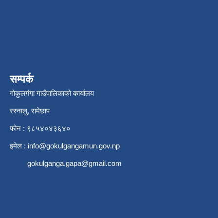
सम्पर्क
गोकुलगंगा गाउँपालिकाको कार्यालय
रस्नालु, रामेछाप
फोन : ९८५४०४३६४०
इमेल :
info@gokulgangamun.gov.np
gokulganga.gapa@gmail.com