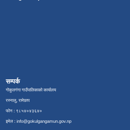
सम्पर्क
गोकुलगंगा गाउँपालिकाको कार्यालय
रस्नालु, रामेछाप
फोन : ९८५४०४३६४०
इमेल :
info@gokulgangamun.gov.np