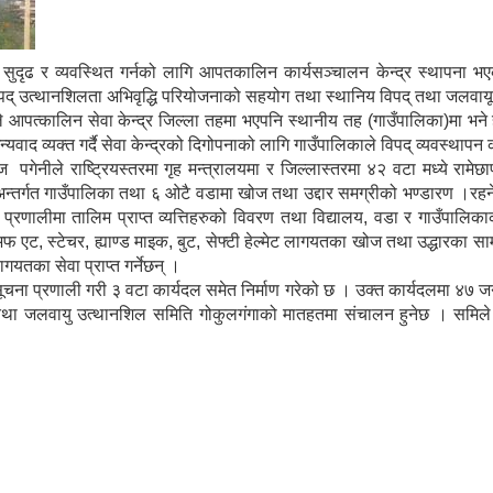
ाई सुदृढ र व्यवस्थित गर्नको लागि आपतकालिन कार्यसञ्चालन केन्द्र स्थापन
द् उत्थानशिलता अभिवृद्धि परियोजनाको सहयोग तथा स्थानिय विपद् तथा जलवायू 
वारले आपत्कालिन सेवा केन्द्र जिल्ला तहमा भएपनि स्थानीय तह (गाउँपालिका)मा 
यवाद व्यक्त गर्दै सेवा केन्द्रको दिगोपनाको लागि गाउँपालिकाले विपद् व्यवस्थापन
ेनीले राष्ट्रियस्तरमा गृह मन्त्रालयमा र जिल्लास्तरमा ४२ वटा मध्ये रामेछाप
र अन्तर्गत गाउँपालिका तथा ६ ओटै वडामा खोज तथा उद्दार समग्रीको भण्डारण ।र
वनी प्रणालीमा तालिम प्राप्त व्यत्तिहरुको विवरण तथा विद्यालय, वडा र गाउँ
फ एट, स्टेचर, ह्याण्ड माइक, बुट, सेफ्टी हेल्मेट लागयतका खोज तथा उद्धारका सा
ागयतका सेवा प्राप्त गर्नेछन् ।
व सूचना प्रणाली गरी ३ वटा कार्यदल समेत निर्माण गरेको छ । उक्त कार्यदलमा ४७
द् तथा जलवायु उत्थानशिल समिति गोकुलगंगाको मातहतमा संचालन हुनेछ । समिले 