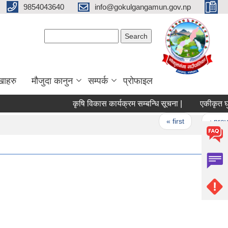
9854043640
info@gokulgangamun.gov.np
Search form
Search
खाहरु
मौजुदा कानुन
सम्पर्क
प्रोफाइल
कृषि विकास कार्यक्रम सम्बन्धि सूचना |
एकीकृत घुम्ति शि
Pages
« first
‹ previous