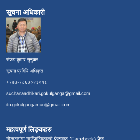
सूचना अधिकारी
​
संजय कुमार सुनुवार
सूचना प्रबिधि अधिकृत
+९७७-९८६३०२३०१८
suchanaadhikari.gokulganga@gmail.com
ito.gokulgangamun@gmail.com
महत्वपूर्ण लिङ्कहरु
गोकुलगंगा गाउँपालिकाको फेसबुक (Facebook) पेज