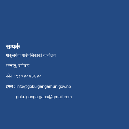
सम्पर्क
गोकुलगंगा गाउँपालिकाको कार्यालय
रस्नालु, रामेछाप
फोन : ९८५४०४३६४०
इमेल :
info@gokulgangamun.gov.np
gokulganga.gapa@gmail.com