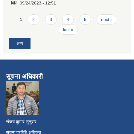
मिति:
09/24/2023 - 12:51
Pages
1
2
3
4
5
next ›
last »
अन्य
सूचना अधिकारी
​
संजय कुमार सुनुवार
सूचना प्रबिधि अधिकृत