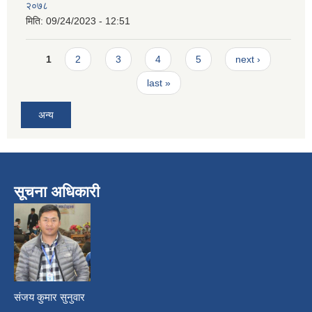
२०७८
मिति:
09/24/2023 - 12:51
Pages
1
2
3
4
5
next ›
last »
अन्य
सूचना अधिकारी
​
संजय कुमार सुनुवार