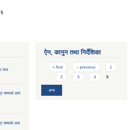
5
ऐन, कानुन तथा निर्देशिका
Pages
« first
‹ previous
1
 व्यय
2
3
4
5
अन्य
्र सम्मको आय
्र सम्मको आय