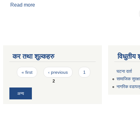
Read more
about ‌औधोगिक व्यवसाय ऐन २०७६
Pages
कर तथा शुल्कहरु
विधुतीय 
Pages
घटना दर्ता
« first
‹ previous
1
सामाजिक सुरक्ष
2
नागरिक वडापत
अन्य