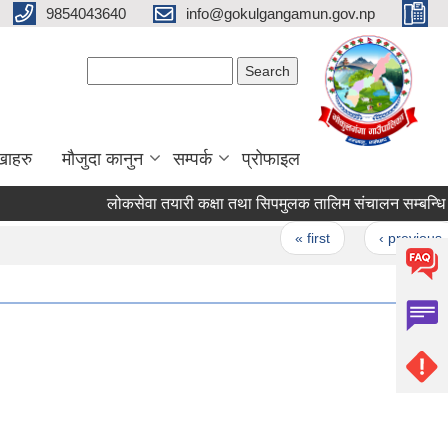
9854043640
info@gokulgangamun.gov.np
Search form
Search
खाहरु
मौजुदा कानुन
सम्पर्क
प्रोफाइल
लोकसेवा तयारी कक्षा तथा सिपमुलक तालिम संचालन सम्बन्धि सू
Pages
« first
‹ previous