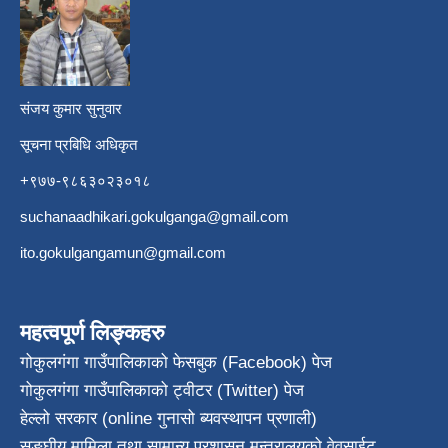
​
संजय कुमार सुनुवार
सूचना प्रबिधि अधिकृत
+९७७-९८६३०२३०१८
suchanaadhikari.gokulganga@gmail.com
ito.gokulgangamun@gmail.com
महत्वपूर्ण लिङ्कहरु
गोकुलगंगा गाउँपालिकाको फेसबुक (Facebook) पेज
गोकुलगंगा गाउँपालिकाको ट्वीटर (Twitter) पेज
हेल्लो सरकार (online गुनासो ब्यवस्थापन प्रणाली)
सङ्घीय मामिला तथा सामान्य प्रशासन मन्त्रालयको वेवसाईट