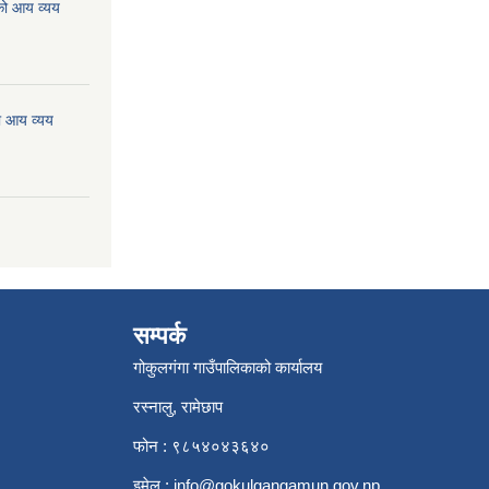
को आय व्यय
ो आय व्यय
सम्पर्क
गोकुलगंगा गाउँपालिकाको कार्यालय
रस्नालु, रामेछाप
फोन : ९८५४०४३६४०
इमेल :
info@gokulgangamun.gov.np