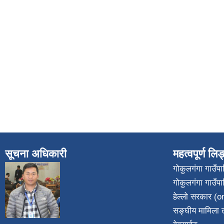
सूचना अधिकारी
महत्वपूर्ण लि
गोकुलगंगा गाउँ
गोकुलगंगा गाउँप
​
हेल्लो सरकार (on
सङ्घीय मामिला त