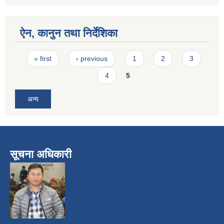
ऐन, कानुन तथा निर्देशिका
Pages
« first
‹ previous
1
2
3
4
5
अन्य
सूचना अधिकारी
​