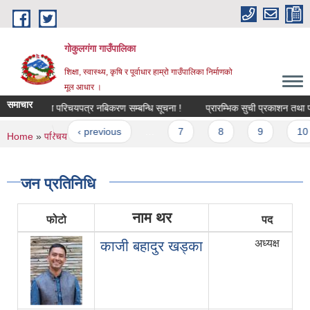
Skip to main content
गोकुलगंगा गाउँपालिका
शिक्षा, स्वास्थ्य, कृषि र पूर्वाधार हाम्रो गाउँपालिका निर्माणको
मूल आधार ।
समाचार
माजिक सुरक्षा परिचयपत्र नबिकरण सम्बन्धि सूचना !
प्रारम्भिक सुची प्रकाशन तथा परिक्षा
Pages
« first
‹ previous
…
7
8
9
10
You are here
Home
»
परिचय
» जन प्रतिनिधि
जन प्रतिनिधि
नाम थर
फोटो
पद
अध्यक्ष
काजी बहादुर खड्का