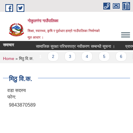
Skip to main content
गोकुलगंगा गाउँपालिका
शिक्षा, स्वास्थ्य, कृषि र पूर्वाधार हाम्रो गाउँपालिका निर्माणको
मूल आधार ।
समाचार
सामाजिक सुरक्षा परिचयपत्र नवीकरण सम्बन्धी सूचना ।
प्रारम
Pages
1
2
3
4
5
6
You are here
Home
» मिठु वि‍.क.
मिठु वि‍.क.
वडा सदस्य
फोन:
9843870589