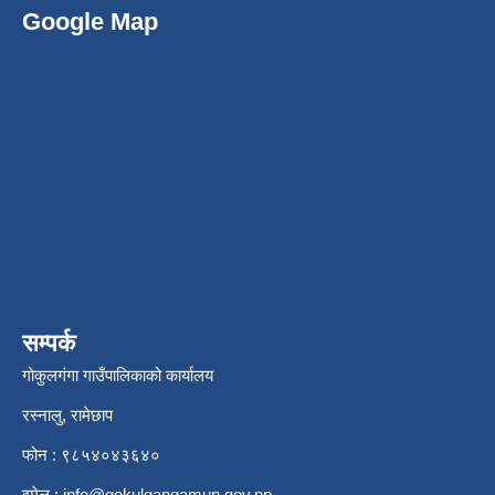
Google Map
सम्पर्क
गोकुलगंगा गाउँपालिकाको कार्यालय
रस्नालु, रामेछाप
फोन : ९८५४०४३६४०
इमेल :
info@gokulgangamun.gov.np