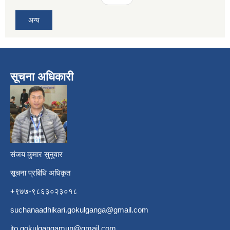
अन्य
सूचना अधिकारी
​
संजय कुमार सुनुवार
सूचना प्रबिधि अधिकृत
+९७७-९८६३०२३०१८
suchanaadhikari.gokulganga@gmail.com
ito.gokulgangamun@gmail.com