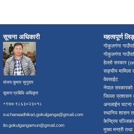
सूचना अधिकारी
महत्वपूर्ण लि
गोकुलगंगा गाउँ
गोकुलगंगा गाउँप
​
हेल्लो सरकार (on
सङ्घीय मामिला त
वेवसाईट
संजय कुमार सुनुवार
नेपाल सरकारको 
सूचना प्रबिधि अधिकृत
जिल्ला प्रशासन क
+९७७-९८६३०२३०१८
अनलाईन घटना दर
स्थानिय शासन त
suchanaadhikari.gokulganga@gmail.com
केन्द्रिय पञ्जि
ito.gokulgangamun@gmail.com
मुख्य मन्त्री तथ