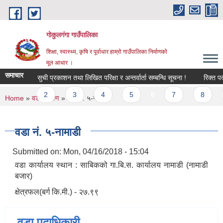
Skip to main content
गोकुलगंगा गाउँपालिका
शिक्षा, स्वास्थ्य, कृषि र पूर्वाधार हाम्रो गाउँपालिका निर्माणको
मूल आधार ।
समाचार
प्रारम्भिक सुची प्रकाशन तथा लिखित परिक्षा र अन्तर्वार्ता सम्बन्धि सूचना !
रिक्त पदम
…
2
3
4
5
6
7
8
You are here
Home
»
वडा विवरण
» वडा नं. ५-नामाडी
वडा नं. ५-नामाडी
Submitted on:
Mon, 04/16/2018 - 15:04
वडा कार्यालय स्थान : साबिकको गा.बि.स. कार्यालय नामाडी (नामाडी
बजार)
क्षेत्रफल(बर्ग कि.मी.) - २७.९९
वडा पदाधिकारी