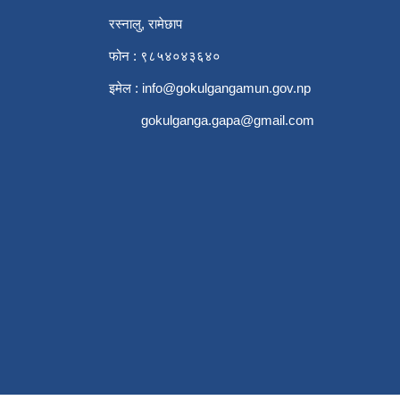
रस्नालु, रामेछाप
फोन : ९८५४०४३६४०
इमेल :
info@gokulgangamun.gov.np
gokulganga.gapa@gmail.com