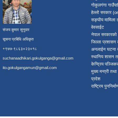
गोकुलगंगा गाउँप
​
हेल्लो सरकार (on
सङ्घीय मामिला त
वेवसाईट
संजय कुमार सुनुवार
नेपाल सरकारको 
सूचना प्रबिधि अधिकृत
जिल्ला प्रशासन क
+९७७-९८६३०२३०१८
अनलाईन घटना दर
स्थानिय शासन त
suchanaadhikari.gokulganga@gmail.com
केन्द्रिय पञ्जि
ito.gokulgangamun@gmail.com
मुख्य मन्त्री तथ
प्रदेश
राष्ट्रिय पुननिर्