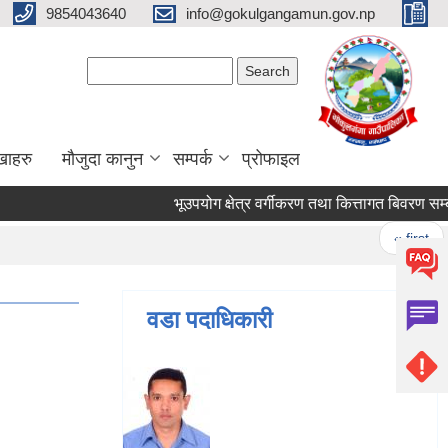
9854043640
info@gokulgangamun.gov.np
Search form
Search
खाहरु
मौजुदा कानुन
सम्पर्क
प्रोफाइल
भूउपयोग क्षेत्र वर्गीकरण तथा कित्तागत बिवरण सम्बन्
Pages
« first
वडा पदाधिकारी