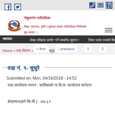
Skip to main content
गोकुलगंगा गाउँपालिका
शिक्षा, स्वास्थ्य, कृषि र पूर्वाधार हाम्रो गाउँपालिका निर्माणको
मूल आधार ।
समाचार
लेखा परिक्षक छनौट गर्ने सम्बन्धि सूचना !
रिक्त पदमा स्थायी शिक्ष
Pages
« first
‹ previous
1
2
3
You are here
Home
»
वडा विवरण
» वडा नं. १- चुचुरे
वडा नं. १- चुचुरे
Submitted on:
Mon, 04/16/2018 - 14:52
वडा कार्यालय स्थान : साबिकको गा.बि.स. कार्यालय मानेटार
क्षेत्रफल(बर्ग कि.मी.) - ७७.६१