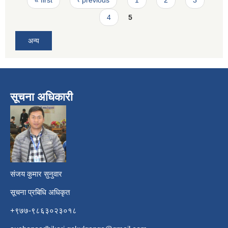
4
5
अन्य
सूचना अधिकारी
​
संजय कुमार सुनुवार
सूचना प्रबिधि अधिकृत
+९७७-९८६३०२३०१८