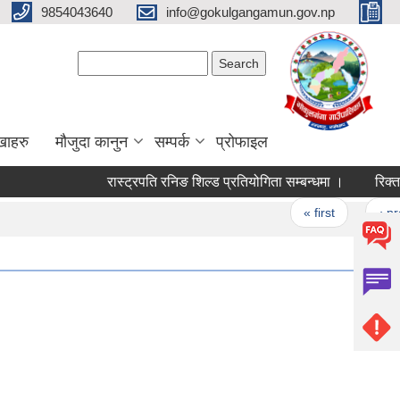
9854043640
info@gokulgangamun.gov.np
Search form
Search
खाहरु
मौजुदा कानुन
सम्पर्क
प्रोफाइल
रास्ट्रपति रनिङ शिल्ड प्रतियोगिता सम्बन्धमा ।
रिक्त प
Pages
« first
‹ prev