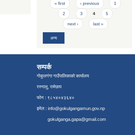
Pages
« first
‹ previous
1
2
3
4
5
next ›
last »
अन्य
सम्पर्क
गोकुलगंगा गाउँपालिकाको कार्यालय
रस्नालु, रामेछाप
फोन : ९८५४०४३६४०
इमेल :
info@gokulgangamun.gov.np
gokulganga.gapa@gmail.com