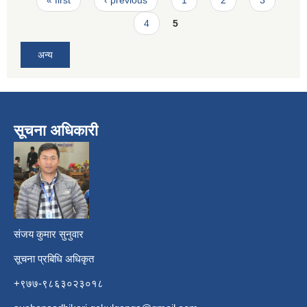
4
5
अन्य
सूचना अधिकारी
​
संजय कुमार सुनुवार
सूचना प्रबिधि अधिकृत
+९७७-९८६३०२३०१८