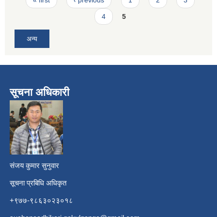
4
5
अन्य
सूचना अधिकारी
​
संजय कुमार सुनुवार
सूचना प्रबिधि अधिकृत
+९७७-९८६३०२३०१८