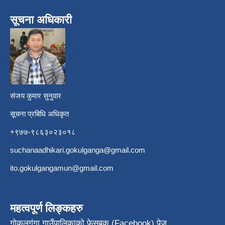
सूचना अधिकारी
​
संजय कुमार सुनुवार
सूचना प्रबिधि अधिकृत
+९७७-९८६३०२३०१८
suchanaadhikari.gokulganga@gmail.com
ito.gokulgangamun@gmail.com
महत्वपूर्ण लिङ्कहरु
गोकुलगंगा गाउँपालिकाको फेसबुक (Facebook) पेज