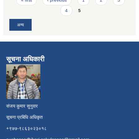
4
5
अन्य
सूचना अधिकारी
​
संजय कुमार सुनुवार
सूचना प्रबिधि अधिकृत
+९७७-९८६३०२३०१८