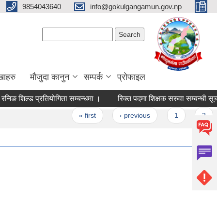
9854043640
info@gokulgangamun.gov.np
Search form
Search
खाहरु
मौजुदा कानुन
सम्पर्क
प्रोफाइल
ङ शिल्ड प्रतियोगिता सम्बन्धमा ।
रिक्त पदमा शिक्षक सरुवा सम्बन्धी सूचना !
« first
‹ previous
1
2