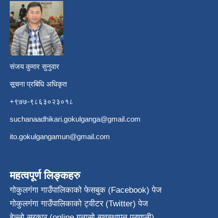
​
संजय कुमार सुनुवार
सूचना प्रबिधि अधिकृत
+९७७-९८६३०२३०१८
suchanaadhikari.gokulganga@gmail.com
ito.gokulgangamun@gmail.com
महत्वपूर्ण लिङ्कहरु
गोकुलगंगा गाउँपालिकाको फेसबुक (Facebook) पेज
गोकुलगंगा गाउँपालिकाको ट्वीटर (Twitter) पेज
हेल्लो सरकार (online गुनासो ब्यवस्थापन प्रणाली)