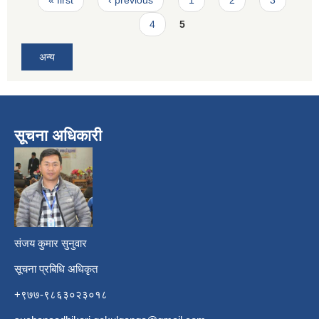
4
5
अन्य
सूचना अधिकारी
​
संजय कुमार सुनुवार
सूचना प्रबिधि अधिकृत
+९७७-९८६३०२३०१८