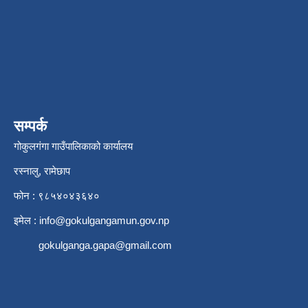
सम्पर्क
गोकुलगंगा गाउँपालिकाको कार्यालय
रस्नालु, रामेछाप
फोन : ९८५४०४३६४०
इमेल :
info@gokulgangamun.gov.np
gokulganga.gapa@gmail.com