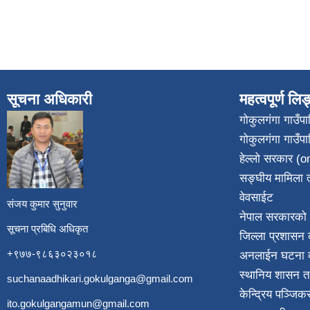
सूचना अधिकारी
महत्वपूर्ण लि
गोकुलगंगा गाउँ
गोकुलगंगा गाउँप
​
हेल्लो सरकार (on
सङ्घीय मामिला त
वेवसाईट
संजय कुमार सुनुवार
नेपाल सरकारको 
सूचना प्रबिधि अधिकृत
जिल्ला प्रशासन क
+९७७-९८६३०२३०१८
अनलाईन घटना दर
स्थानिय शासन त
suchanaadhikari.gokulganga@gmail.com
केन्द्रिय पञ्जि
ito.gokulgangamun@gmail.com