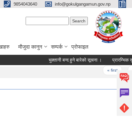
9854043640
info@gokulgangamun.gov.np
Search form
Search
खाहरु
मौजुदा कानुन
सम्पर्क
प्रोफाइल
भुक्तानी बन्द हुने बारेको सूचना ।
प्रारम्भिक सुच
Pages
« first
‹ 