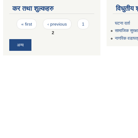
कर तथा शुल्कहरु
विधुतीय 
Pages
घटना दर्ता
« first
‹ previous
1
सामाजिक सुरक्ष
2
नागरिक वडापत
अन्य