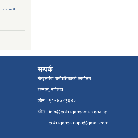
ो आय व्यय
सम्पर्क
गोकुलगंगा गाउँपालिकाको कार्यालय
रस्नालु, रामेछाप
फोन : ९८५४०४३६४०
इमेल :
info@gokulgangamun.gov.np
gokulganga.gapa@gmail.com