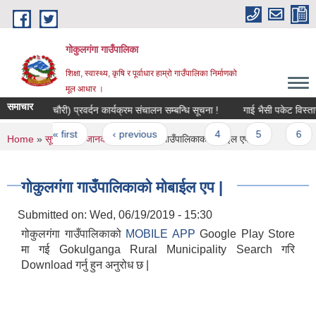
Skip to main content
गोकुलगंगा गाउँपालिका
शिक्षा, स्वास्थ्य, कृषि र पूर्वाधार हाम्रो गाउँपालिका निर्माणको
मूल आधार ।
समाचार
याक(चौरी) प्रवर्दन कार्यक्रम संचालन सम्बन्धि सूचना !
गाई भैसी पकेट विस्तार 
Pages
« first
‹ previous
…
4
5
6
You are here
Home
»
सूचना तथा जानकारी
» गोकुलगंगा गाउँपालिकाको मोबाईल एप |
गोकुलगंगा गाउँपालिकाको मोबाईल एप |
Submitted on:
Wed, 06/19/2019 - 15:30
गोकुलगंगा गाउँपालिकाको
MOBILE APP
Google Play Store
मा गई Gokulganga Rural Municipality Search गरि
Download गर्नु हुन अनुरोध छ |