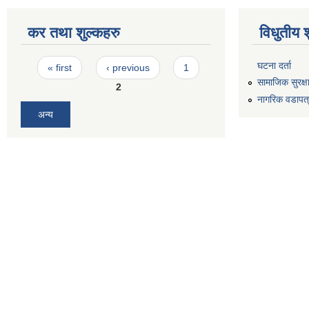
कर तथा शुल्कहरु
विधुतीय 
Pages
घटना दर्ता
« first
‹ previous
1
सामाजिक सुरक्ष
2
नागरिक वडापत
अन्य